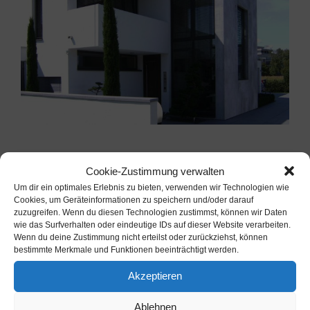
Cookie-Zustimmung verwalten
Project Description
Um dir ein optimales Erlebnis zu bieten, verwenden wir Technologien wie
Cookies, um Geräteinformationen zu speichern und/oder darauf
zuzugreifen. Wenn du diesen Technologien zustimmst, können wir Daten
wie das Surfverhalten oder eindeutige IDs auf dieser Website verarbeiten.
Wenn du deine Zustimmung nicht erteilst oder zurückziehst, können
Project Details
bestimmte Merkmale und Funktionen beeinträchtigt werden.
Akzeptieren
Kategorien:
Hochbau
Ablehnen