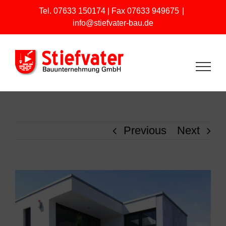
Skip
Tel. 07633 150174 | Fax 07633 949675
|
info@stiefvater-bau.de
to
content
Previous
Next
View
Larger
Image