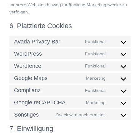
mehrere Websites hinweg für ähnliche Marketingzwecke zu
verfolgen.
6. Platzierte Cookies
Avada Privacy Bar
Funktional
Consent
to
WordPress
Funktional
Consent
service
to
Wordfence
Funktional
avada-
Consent
service
privacy-
to
Google Maps
Marketing
wordpress
bar
Consent
service
to
Complianz
Funktional
wordfence
Consent
service
to
Google reCAPTCHA
Marketing
google-
Consent
service
maps
to
Sonstiges
Zweck wird noch ermittelt
complianz
Consent
service
to
7. Einwilligung
google-
service
recaptcha
sonstiges